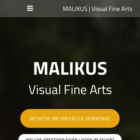
Zum
MALIKUS | Visual Fine Arts
Inhalt
springen
MALIKUS
Visual Fine Arts
BESUCHE DIE VIRTUELLE VERNISAGE
WELCHE KREATIVEN EISEN LIEGEN IM FEUER?