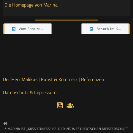
Die Homepage von Marina
Post
Post
Vom Foto zum Film
Besuch im Königreich Elfia
navigation
navigation
Der Herr Malikus |
Kunst & Kommerz |
Referenzen |
Datenschutz & Impressum
MARINA IST „MISS FITNESS“ BEI DER INT. WESTDEUTSCHEN MEISTERSCHAFT